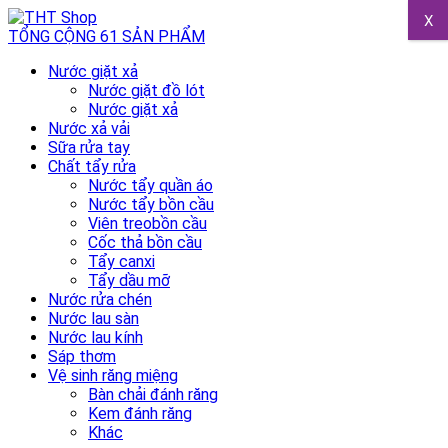
X
TỔNG CỘNG 61 SẢN PHẨM
Nước giặt xả
Nước giặt đồ lót
Nước giặt xả
Nước xả vải
Sữa rửa tay
Chất tẩy rửa
Nước tẩy quần áo
Nước tẩy bồn cầu
Viên treobồn cầu
Cốc thả bồn cầu
Tẩy canxi
Tẩy dầu mỡ
Nước rửa chén
Nước lau sàn
Nước lau kính
Sáp thơm
Vệ sinh răng miệng
Bàn chải đánh răng
Kem đánh răng
Khác