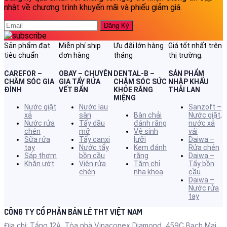
nhật về chương trình khuyến mãi và phiếu giảm giá.
Sản phẩm đạt
Miễn phí ship
Ưu đãi lớn hàng
Giá tốt nhất trên
tiêu chuẩn
đơn hàng
tháng
thị trường.
CAREFOR –
OBAY – CHUYÊN
DENTAL-B –
SẢN PHẨM
CHĂM SÓC GIA
GIA TẨY RỬA
CHĂM SÓC SỨC
NHẬP KHẨU
ĐÌNH
VẾT BẨN
KHỎE RĂNG
THÁI LAN
MIỆNG
Nước giặt
Nước lau
Sanzoft –
xả
sàn
Bàn chải
Nước giặt,
Nước rửa
Tẩy dầu
đánh răng
nước xả
chén
mỡ
Vệ sinh
vải
Sữa rửa
Tẩy canxi
lưỡi
Daiwa –
tay
Nước tẩy
Kem đánh
Rửa chén
Sáp thơm
bồn cầu
răng
Daiwa –
Khăn ướt
Viên rửa
Tăm chỉ
Tẩy bồn
chén
nha khoa
cầu
Daiwa –
Nước rửa
tay
CÔNG TY CỔ PHẦN BÁN LẺ THT VIỆT NAM
Địa chỉ: Tầng 12A, Tòa nhà Vinaconex Diamond, 459C Bạch Mai,