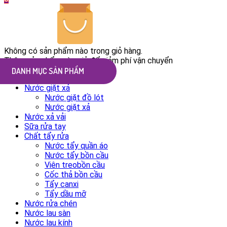
Không có sản phẩm nào trong giỏ hàng.
Thêm sản phẩm vào giỏ để giảm phí vận chuyển
ALL CATEGORIES
Nước giặt xả
Nước giặt đồ lót
Nước giặt xả
Nước xả vải
Sữa rửa tay
Chất tẩy rửa
Nước tẩy quần áo
Nước tẩy bồn cầu
Viên treobồn cầu
Cốc thả bồn cầu
Tẩy canxi
Tẩy dầu mỡ
Nước rửa chén
Nước lau sàn
Nước lau kính