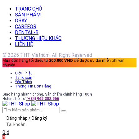
TRANG CHỦ
SẢN PHẨM
OBAY
CAREFOR
DENTAL-B
THƯƠNG HIỆU KHÁC
LIÊN HỆ
© 2025 THT Vietnam. All Right Reserved
Mua đơn hàng tối thiểu từ
200.000 VND
để được ưu đãi miễn phí vận
chuyển
Giới Thiệu
Tài Khoản
Yêu Thích
Thông Tin Đơn Hàng
Giao hàng nhanh chóng, Sản phẩm chính hãng 100%
Hotline hỗ trợ:
(+84) 965.382.566
Đăng nhập / Đăng ký
Tài khoản
0
₫
0