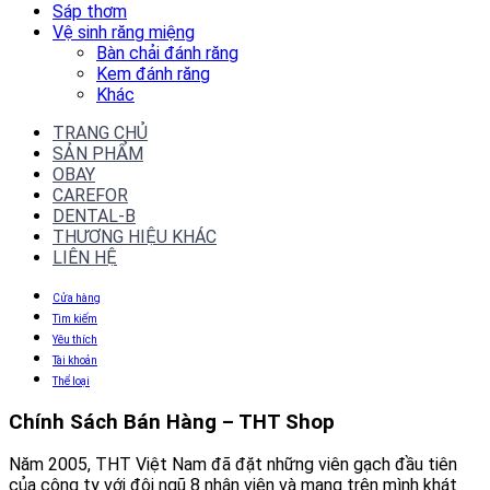
Sáp thơm
Vệ sinh răng miệng
Bàn chải đánh răng
Kem đánh răng
Khác
TRANG CHỦ
SẢN PHẨM
OBAY
CAREFOR
DENTAL-B
THƯƠNG HIỆU KHÁC
LIÊN HỆ
Cửa hàng
Tìm kiếm
Yêu thích
Tài khoản
Thể loại
Chính Sách Bán Hàng – THT Shop
Năm 2005, THT Việt Nam đã đặt những viên gạch đầu tiên
của công ty với đội ngũ 8 nhân viên và mang trên mình khát