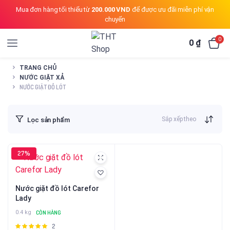
Mua đơn hàng tối thiểu từ
200.000 VND
để được ưu đãi miễn phí vận
chuyển
0
0
₫
TRANG CHỦ
NƯỚC GIẶT XẢ
NƯỚC GIẶT ĐỒ LÓT
Sắp xếp theo
Lọc sản phẩm
27%
Nước giặt đồ lót Carefor
Lady
0.4 kg
CÒN HÀNG
2
Được