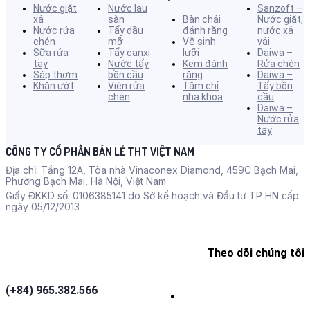
Nước giặt
Nước lau
Sanzoft –
xả
sàn
Bàn chải
Nước giặt,
Nước rửa
Tẩy dầu
đánh răng
nước xả
chén
mỡ
Vệ sinh
vải
Sữa rửa
Tẩy canxi
lưỡi
Daiwa –
tay
Nước tẩy
Kem đánh
Rửa chén
Sáp thơm
bồn cầu
răng
Daiwa –
Khăn ướt
Viên rửa
Tăm chỉ
Tẩy bồn
chén
nha khoa
cầu
Daiwa –
Nước rửa
tay
CÔNG TY CỔ PHẦN BÁN LẺ THT VIỆT NAM
Địa chỉ: Tầng 12A, Tòa nhà Vinaconex Diamond, 459C Bạch Mai,
Phường Bạch Mai, Hà Nội, Việt Nam
Giấy ĐKKD số: 0106385141 do Sở kế hoạch và Đầu tư TP HN cấp
ngày 05/12/2013
Theo dõi chúng tôi
(+84) 965.382.566