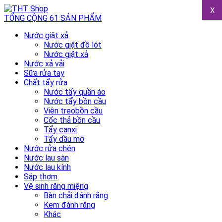
X
TỔNG CỘNG 61 SẢN PHẨM
Nước giặt xả
Nước giặt đồ lót
Nước giặt xả
Nước xả vải
Sữa rửa tay
Chất tẩy rửa
Nước tẩy quần áo
Nước tẩy bồn cầu
Viên treobồn cầu
Cốc thả bồn cầu
Tẩy canxi
Tẩy dầu mỡ
Nước rửa chén
Nước lau sàn
Nước lau kính
Sáp thơm
Vệ sinh răng miệng
Bàn chải đánh răng
Kem đánh răng
Khác