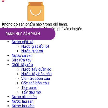
Không có sản phẩm nào trong giỏ hàng.
Thêm sản phẩm vào giỏ để giảm phí vận chuyển
ALL CATEGORIES
Nước giặt xả
Nước giặt đồ lót
Nước giặt xả
Nước xả vải
Sữa rửa tay
Chất tẩy rửa
Nước tẩy quần áo
Nước tẩy bồn cầu
Viên treobồn cầu
Cốc thả bồn cầu
Tẩy canxi
Tẩy dầu mỡ
Nước rửa chén
Nước lau sàn
Nước lau kính