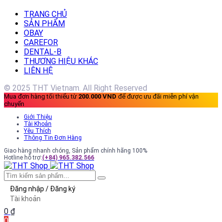
TRANG CHỦ
SẢN PHẨM
OBAY
CAREFOR
DENTAL-B
THƯƠNG HIỆU KHÁC
LIÊN HỆ
© 2025 THT Vietnam. All Right Reserved
Mua đơn hàng tối thiểu từ
200.000 VND
để được ưu đãi miễn phí vận
chuyển
Giới Thiệu
Tài Khoản
Yêu Thích
Thông Tin Đơn Hàng
Giao hàng nhanh chóng, Sản phẩm chính hãng 100%
Hotline hỗ trợ:
(+84) 965.382.566
Đăng nhập / Đăng ký
Tài khoản
0
₫
0