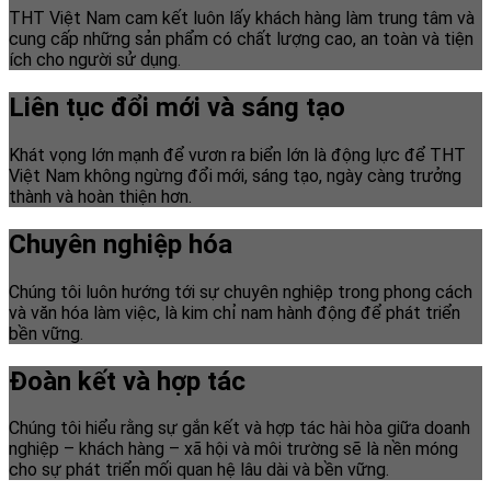
THT Việt Nam cam kết luôn lấy khách hàng làm trung tâm và
cung cấp những sản phẩm có chất lượng cao, an toàn và tiện
ích cho người sử dụng.
Liên tục đổi mới và sáng tạo
Khát vọng lớn mạnh để vươn ra biển lớn là động lực để THT
Việt Nam không ngừng đổi mới, sáng tạo, ngày càng trưởng
thành và hoàn thiện hơn.
Chuyên nghiệp hóa
Chúng tôi luôn hướng tới sự chuyên nghiệp trong phong cách
và văn hóa làm việc, là kim chỉ nam hành động để phát triển
bền vững.
Đoàn kết và hợp tác
Chúng tôi hiểu rằng sự gắn kết và hợp tác hài hòa giữa doanh
nghiệp – khách hàng – xã hội và môi trường sẽ là nền móng
cho sự phát triển mối quan hệ lâu dài và bền vững.