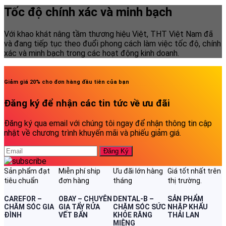
Tốc độ chính xác và minh bạch
Với khao khát nâng tầm thương hiệu Việt, THT Việt Nam đã
và đang tiếp tục theo đuổi phong cách làm việc tốc độ, chính
xác và minh bạch trong các hoạt động kinh doanh.
Giảm giá 20% cho đơn hàng đầu tiên của bạn
Đăng ký để nhận các tin tức về ưu đãi
Đăng ký qua email với chúng tôi ngay để nhận thông tin cập
nhật về chương trình khuyến mãi và phiếu giảm giá.
Sản phẩm đạt
Miễn phí ship
Ưu đãi lớn hàng
Giá tốt nhất trên
tiêu chuẩn
đơn hàng
tháng
thị trường.
CAREFOR –
OBAY – CHUYÊN
DENTAL-B –
SẢN PHẨM
CHĂM SÓC GIA
GIA TẨY RỬA
CHĂM SÓC SỨC
NHẬP KHẨU
ĐÌNH
VẾT BẨN
KHỎE RĂNG
THÁI LAN
MIỆNG