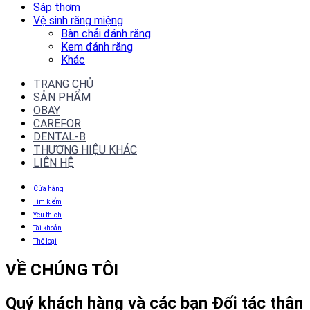
Sáp thơm
Vệ sinh răng miệng
Bàn chải đánh răng
Kem đánh răng
Khác
TRANG CHỦ
SẢN PHẨM
OBAY
CAREFOR
DENTAL-B
THƯƠNG HIỆU KHÁC
LIÊN HỆ
Cửa hàng
Tìm kiếm
Yêu thích
Tài khoản
Thể loại
VỀ CHÚNG TÔI
Quý khách hàng và các bạn Đối tác thân