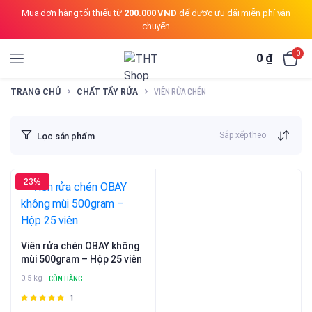
Mua đơn hàng tối thiểu từ
200.000 VND
để được ưu đãi miễn phí vận
chuyển
0
0
₫
VIÊN RỬA CHÉN
TRANG CHỦ
CHẤT TẨY RỬA
Sắp xếp theo
Lọc sản phẩm
23%
Viên rửa chén OBAY không
mùi 500gram – Hộp 25 viên
0.5 kg
CÒN HÀNG
1
Được
xếp hạng