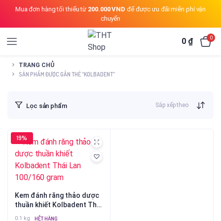
Mua đơn hàng tối thiểu từ
200.000 VND
để được ưu đãi miễn phí vận
chuyển
0
0
₫
TRANG CHỦ
SẢN PHẨM ĐƯỢC GẮN THẺ “KOLBADENT”
Sắp xếp theo
Lọc sản phẩm
19%
Kem đánh răng thảo dược
thuần khiết Kolbadent Thái
Lan 100/160 gram
0.1 kg
HẾT HÀNG