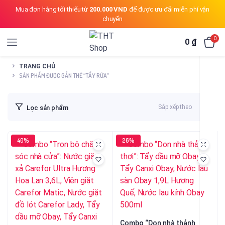
Mua đơn hàng tối thiểu từ
200.000 VND
để được ưu đãi miễn phí vận
chuyển
0
0
₫
TRANG CHỦ
SẢN PHẨM ĐƯỢC GẮN THẺ “TẨY RỬA”
Sắp xếp theo
Lọc sản phẩm
40%
26%
Combo “Dọn nhà thảnh