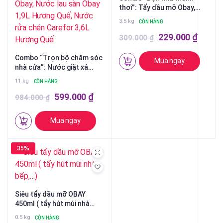
thơi”: Tẩy dầu mỡ Obay,
Tẩy Canxi Obay, Nước lau
3.5 kg
CÒN HÀNG
sàn Obay 1,9L Hương Quế,
Giá
Giá
Nước lau kính Obay 500ml
229.000
₫
309.000
₫
gốc
hiện
Combo “Trọn bộ chăm sóc
Mua ngay
là:
tại
nhà cửa”: Nước giặt xả
309.000 ₫.
là:
Carefor Ultra Hương Hoa
11 kg
CÒN HÀNG
Lan 3,6L, Viên giặt Carefor
229.00
Giá
Giá
Matic, Nước giặt đồ lót
599.000
₫
984.000
₫
Carefor Lady, Tẩy dầu mỡ
gốc
hiện
Obay, Tẩy Canxi Obay, Nước
Mua ngay
là:
tại
lau sàn Obay 1,9L Hương
Quế, Nước rửa chén
984.000 ₫.
là:
Carefor 3,6L Hương Quế
35%
599.000 ₫.
Siêu tẩy dầu mỡ OBAY
450ml ( tẩy hút mùi nhà
bếp,…)
0.5 kg
CÒN HÀNG