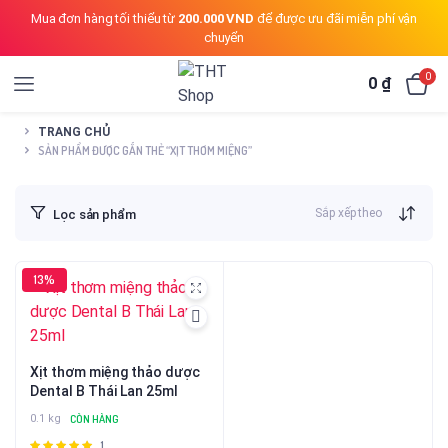
Mua đơn hàng tối thiểu từ
200.000 VND
để được ưu đãi miễn phí vận
chuyển
0
0
₫
TRANG CHỦ
SẢN PHẨM ĐƯỢC GẮN THẺ “XỊT THƠM MIỆNG”
Sắp xếp theo
Lọc sản phẩm
13%
Xịt thơm miệng thảo dược
Dental B Thái Lan 25ml
0.1 kg
CÒN HÀNG
1
Được