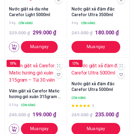
Nước giặt xả dịu nhẹ
Nước giặt xả đậm đặc
Carefor Light 5000ml
Carefor Ultra 3500ml
5 kg
CÒN HÀNG
4 kg
CÒN HÀNG
Giá
Giá
Giá
Giá
299.000
₫
180.000
₫
329.000
₫
241.000
₫
gốc
hiện
gốc
hiện
Mua ngay
Mua ngay
là:
tại
là:
tại
329.000 ₫.
là:
Sản
241.000 ₫.
là:
phẩm
19%
13%
299.000 ₫.
180.00
này
có
Nước giặt xả đậm đặc
nhiều
Carefor Ultra 5000ml
Viên giặt xả Carefor Matic
biến
hương gió xuân 315gram –
CÒN HÀNG
thể.
Túi 30 viên
0.5 kg
CÒN HÀNG
Các
1
Được
xếp hạng
tùy
Giá
Giá
Giá
Giá
199.000
₫
235.000
₫
245.000
₫
269.000
₫
5.00
5 sao
chọn
gốc
hiện
gốc
hiện
có
Mua ngay
Mua ngay
là:
tại
là:
tại