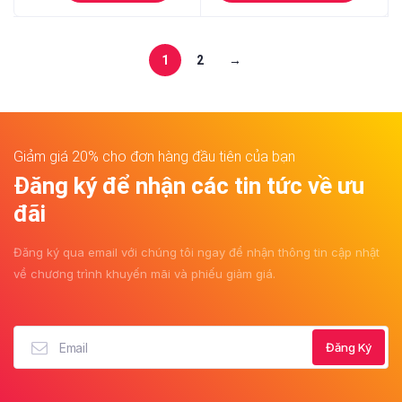
thể
245.000 ₫.
là:
Sản
269.000 ₫.
là:
được
phẩm
199.000 ₫.
235.00
chọn
này
1
2
→
trên
có
trang
nhiều
sản
biến
phẩm
thể.
Giảm giá 20% cho đơn hàng đầu tiên của bạn
Các
Đăng ký để nhận các tin tức về ưu
tùy
chọn
đãi
có
thể
Đăng ký qua email với chúng tôi ngay để nhận thông tin cập nhật
được
về chương trình khuyến mãi và phiếu giảm giá.
chọn
trên
trang
sản
phẩm