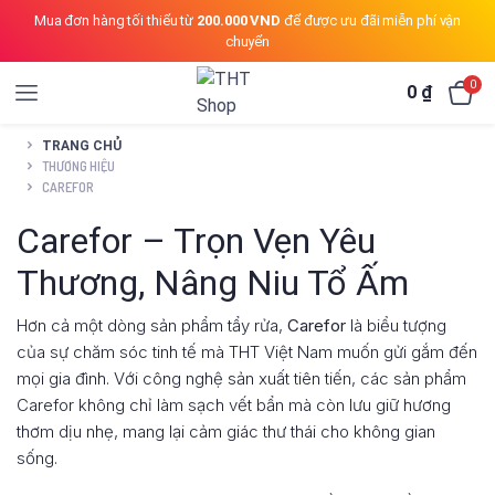
Mua đơn hàng tối thiểu từ
200.000 VND
để được ưu đãi miễn phí vận
chuyển
0
0
₫
TRANG CHỦ
THƯƠNG HIỆU
CAREFOR
Carefor – Trọn Vẹn Yêu
Thương, Nâng Niu Tổ Ấm
Hơn cả một dòng sản phẩm tẩy rửa,
Carefor
là biểu tượng
của sự chăm sóc tinh tế mà THT Việt Nam muốn gửi gắm đến
mọi gia đình. Với công nghệ sản xuất tiên tiến, các sản phẩm
Carefor không chỉ làm sạch vết bẩn mà còn lưu giữ hương
thơm dịu nhẹ, mang lại cảm giác thư thái cho không gian
sống.