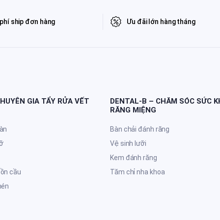
phí ship đơn hàng
Ưu đãi lớn hàng tháng
CHUYÊN GIA TẨY RỬA VẾT
DENTAL-B – CHĂM SÓC SỨC 
RĂNG MIỆNG
sàn
Bàn chải đánh răng
ỡ
Vệ sinh lưỡi
Kem đánh răng
bồn cầu
Tăm chỉ nha khoa
hén