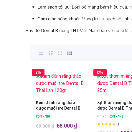
Làm sạch tối ưu:
Loại bỏ mảng bám hiệu quả, n
Cảm giác sảng khoái:
Mang lại sự sạch sẽ tinh 
Hãy để
Dental B
cùng THT Việt Nam bảo vệ nụ cười c
2%
13%
Kem đánh răng thảo
Xịt thơm miệng t
dược muối tre Dental B
dược Dental B Thá
Thái Lan 120gr
25ml
CÒN HÀNG
0.1 kg
CÒN HÀNG
1
Được
Giá
Giá
68.000
₫
69.000
₫
xếp hạng