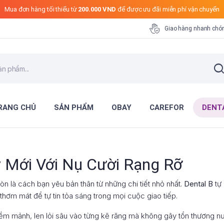
Mua đơn hàng tối thiểu từ
200.000 VND
để được ưu đãi miễn phí vận chuyển
Giao hàng nhanh chó
RANG CHỦ
SẢN PHẨM
OBAY
CAREFOR
DENT
y Mới Với Nụ Cười Rạng Rỡ
òn là cách bạn yêu bản thân từ những chi tiết nhỏ nhất.
Dental B
tự
thơm mát để tự tin tỏa sáng trong mọi cuộc giao tiếp.
m mảnh, len lỏi sâu vào từng kẽ răng mà không gây tổn thương n