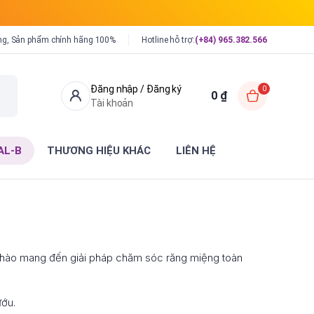
ng, Sản phẩm chính hãng 100%
Hotline hỗ trợ:
(+84) 965.382.566
Đăng nhập / Đăng ký
0
0
₫
Tài khoản
AL-B
THƯƠNG HIỆU KHÁC
LIÊN HỆ
 hào mang đến giải pháp chăm sóc răng miệng toàn
ướu.