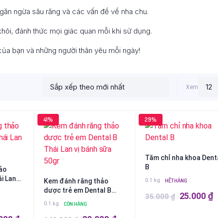
găn ngừa sâu răng và các vấn đề về nha chu.
khôi, đánh thức mọi giác quan mỗi khi sử dụng.
ủa bạn và những người thân yêu mỗi ngày!
Xem
41%
29%
Tăm chỉ nha khoa Dent
B
hảo
i Lan
Kem đánh răng thảo
0.1 kg
HẾT HÀNG
dược trẻ em Dental B
Giá
G
25.000
₫
35.000
₫
Thái Lan vị bánh sữa 50gr
0.1 kg
CÒN HÀNG
gốc
h