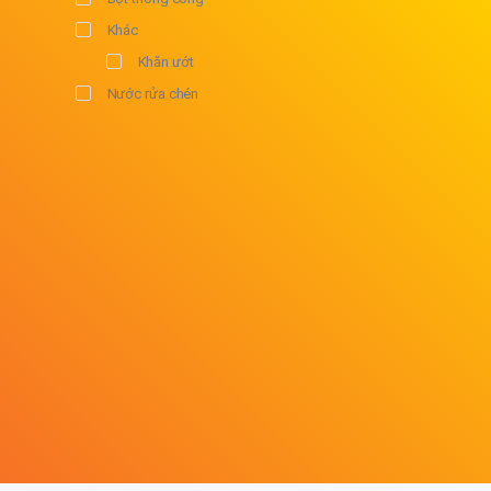
Khác
Khăn ướt
Nước rửa chén