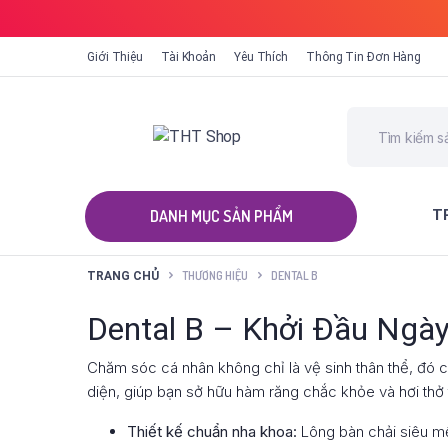
Giới Thiệu
Tài Khoản
Yêu Thích
Thông Tin Đơn Hàng
T
ALL CATEGORIES
THƯƠNG HIỆU
DENTAL B
TRANG CHỦ
Dental B – Khởi Đầu Ngà
Chăm sóc cá nhân không chỉ là vệ sinh thân thể, đó c
diện, giúp bạn sở hữu hàm răng chắc khỏe và hơi thở 
Thiết kế chuẩn nha khoa:
Lông bàn chải siêu mề