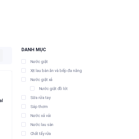
DANH MỤC
Nước giặt
Xịt lau bàn ăn và bếp đa năng
Nước giặt xả
Nước giặt đồ lót
Sữa rửa tay
al
Sáp thơm
Nước xả vải
iá
Nước lau sàn
iện
Chất tẩy rửa