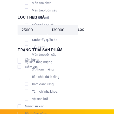
ại
Viên rửa chén
à:
Viên treo bồn cầu
5.000 ₫.
LỌC THEO GIÁ
Tẩy dầu mỡ
Cốc thả bồn cầu
LỌC
Giá
Giá
Nước tẩy bồn cầu
tối
tối
Nước tẩy quần áo
thiểu
đa
Tẩy canxi
TRẠNG THÁI SẢN PHẨM
Viên treobồn cầu
Còn hàng
Vệ sinh răng miệng
Giảm giá
Xịt thơm miệng
Bàn chải đánh răng
Kem đánh răng
Tăm chỉ nha khoa
Vệ sinh lưỡi
Nước lau kính
Bột thông cống