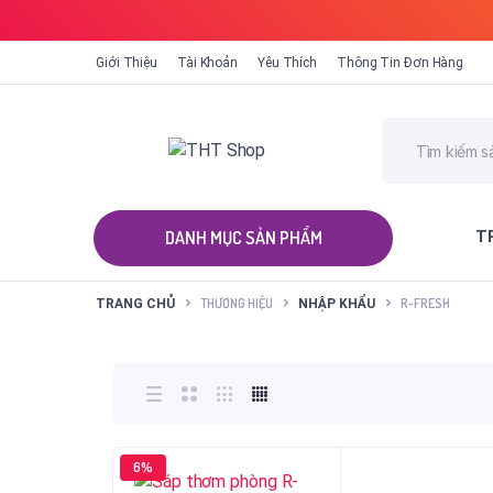
Giới Thiệu
Tài Khoản
Yêu Thích
Thông Tin Đơn Hàng
T
ALL CATEGORIES
THƯƠNG HIỆU
R-FRESH
TRANG CHỦ
NHẬP KHẨU
6%