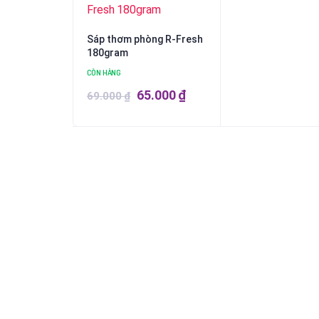
Sáp thơm phòng R-Fresh
180gram
CÒN HÀNG
Giá
Giá
65.000
₫
69.000
₫
gốc
hiện
là:
tại
69.000 ₫.
là:
65.000 ₫.