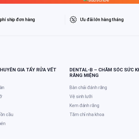
phí ship đơn hàng
Ưu đãi lớn hàng tháng
CHUYÊN GIA TẨY RỬA VẾT
DENTAL-B – CHĂM SÓC SỨC 
RĂNG MIỆNG
sàn
Bàn chải đánh răng
ỡ
Vệ sinh lưỡi
Kem đánh răng
bồn cầu
Tăm chỉ nha khoa
hén