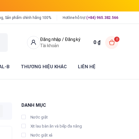
ng, Sản phẩm chính hãng 100%
Hotline hỗ trợ:
(+84) 965.382.566
Đăng nhập / Đăng ký
0
0
₫
Tài khoản
AL-B
THƯƠNG HIỆU KHÁC
LIÊN HỆ
DANH MỤC
Nước giặt
Xịt lau bàn ăn và bếp đa năng
Nước giặt xả