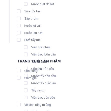
Nước giặt đồ lót
Sữa rửa tay
Sáp thơm
Nước xả vải
Nước lau sàn
Chất tẩy rửa
Viên rửa chén
Viên treo bồn cầu
TRẠNG THÁI SẢN PHẨM
Tẩy dầu mỡ
Cốc thả bồn cầu
Còn hàng
Nước tẩy bồn cầu
Giảm giá
Nước tẩy quần áo
Tẩy canxi
Viên treobồn cầu
Vệ sinh răng miệng