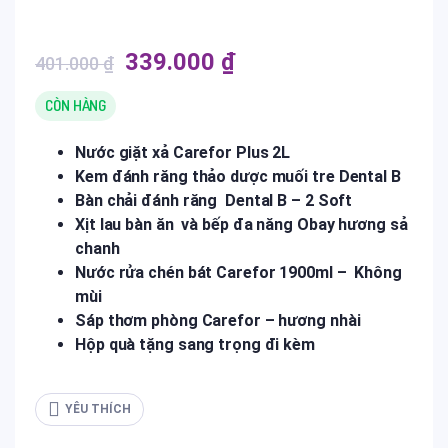
Giá
Giá
339.000
₫
401.000
₫
gốc
hiện
là:
tại
CÒN HÀNG
401.000 ₫.
là:
Nước giặt xả Carefor Plus 2L
339.000 ₫.
Kem đánh răng thảo dược muối tre Dental B
Bàn chải đánh răng Dental B – 2 Soft
Xịt lau bàn ăn và bếp đa năng Obay hương sả
chanh
Nước rửa chén bát Carefor 1900ml – Không
mùi
Sáp thơm phòng Carefor – hương nhài
Hộp quà tặng sang trọng đi kèm
YÊU THÍCH