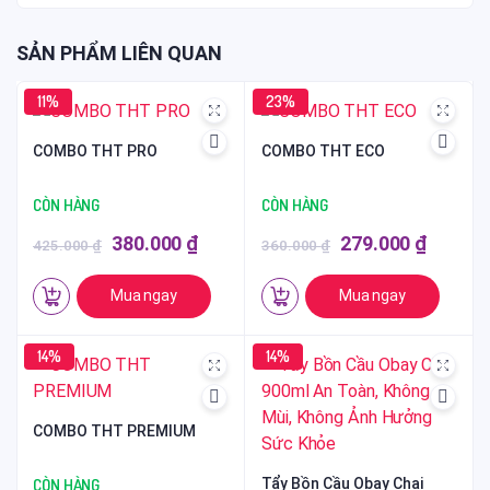
SẢN PHẨM LIÊN QUAN
11%
23%
COMBO THT PRO
COMBO THT ECO
CÒN HÀNG
CÒN HÀNG
Giá
Giá
Giá
Giá
380.000
₫
279.000
₫
425.000
₫
360.000
₫
gốc
hiện
gốc
hiện
Mua ngay
Mua ngay
là:
tại
là:
tại
425.000 ₫.
là:
360.000 ₫.
là:
14%
14%
380.000 ₫.
279.000
COMBO THT PREMIUM
CÒN HÀNG
Tẩy Bồn Cầu Obay Chai