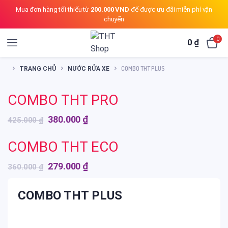
Mua đơn hàng tối thiểu từ
200.000 VND
để được ưu đãi miễn phí vận
chuyển
0
0
₫
COMBO THT PLUS
TRANG CHỦ
NƯỚC RỬA XE
COMBO THT PRO
Giá
Giá
380.000
₫
425.000
₫
gốc
hiện
COMBO THT ECO
là:
tại
425.000 ₫.
là:
Giá
Giá
279.000
₫
360.000
₫
380.000 ₫.
gốc
hiện
là:
tại
COMBO THT PLUS
360.000 ₫.
là:
279.000 ₫.