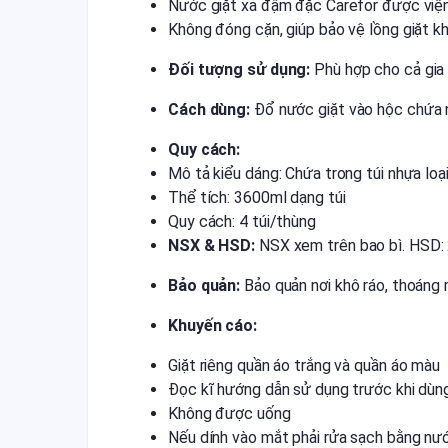
Nước giặt xả đậm đặc Carefor được viện
Không đóng cặn, giúp bảo vệ lồng giặt k
Đối tượng sử dụng:
Phù hợp cho cả gia
Cách dùng:
Đổ nước giặt vào hộc chứa n
Quy cách:
Mô tả kiểu dáng: Chứa trong túi nhựa lo
Thể tích: 3600ml dạng túi
Quy cách: 4 túi/thùng
NSX & HSD:
NSX xem trên bao bì. HSD:
Bảo quản:
Bảo quản nơi khô ráo, thoáng 
Khuyến cáo:
Giặt riêng quần áo trắng và quần áo màu
Đọc kĩ hướng dẫn sử dụng trước khi dùn
Không được uống
Nếu dính vào mắt phải rửa sạch bằng nư