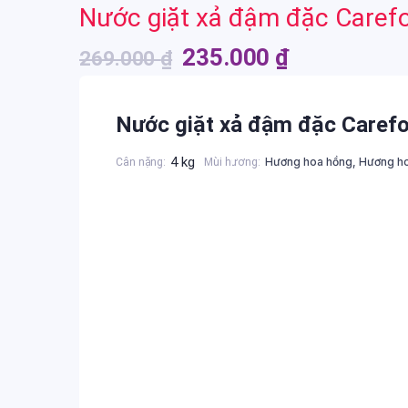
Nước giặt xả đậm đặc Carefo
từ
Giá
Giá
235.000
₫
269.000
₫
45.000 ₫
gốc
hiện
đến
Nước giặt xả đậm đặc Carefo
là:
tại
50.000 ₫
269.000 ₫.
là:
4 kg
Hương hoa hồng, Hương ho
Cân nặng
Mùi hương
235.000 ₫.