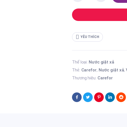
giặt
xả
đậm
đặc
Carefor
Ultra
3600ml
YÊU THÍCH
quantity
Thể loại:
Nước giặt xả
Thẻ:
Carefor
,
Nước giặt xả
,
Thương hiệu:
Carefor