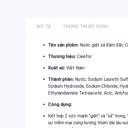
MÔ TẢ
THÔNG TIN BỔ SUNG
Tên sản phẩm:
Nước giặt xả đậm đặc Ca
Thương hiệu:
Carefor
Xuất xứ:
Việt Nam
Thành phần:
Nước, Sodium Laureth Sulfa
Sodium Hydroxide, Sodium Chloride, Hyd
Ethylendiamine Tetraacetic Acic, Antifoa
Công dụng:
Kết hợp 2 sức mạnh “giặt” và “xả” trong
sự mềm mại cùng hương thơm dài lâu suố