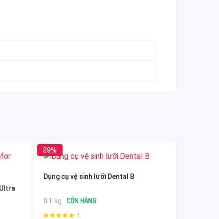
29%
Dụng cụ vệ sinh lưỡi Dental B
Ultra
CÒN HÀNG
0.1 kg
1
Được