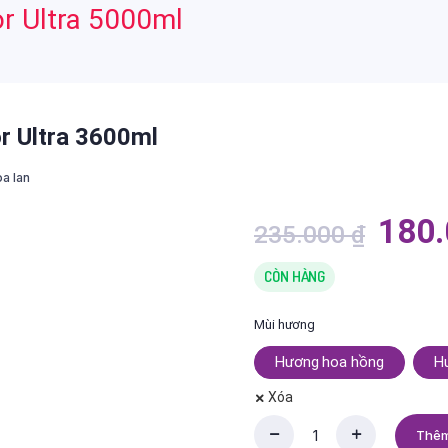
r Ultra 5000ml
r Ultra 3600ml
a lan
Giá
180
235.000
₫
gốc
là:
CÒN HÀNG
235.
Mùi hương
Hương hoa hồng
H
Xóa
Thêm
Nước