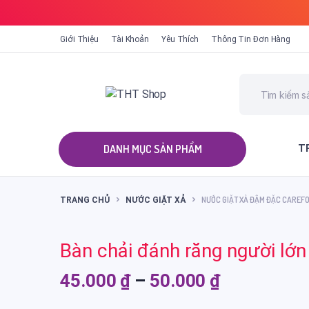
Giới Thiệu
Tài Khoản
Yêu Thích
Thông Tin Đơn Hàng
T
ALL CATEGORIES
NƯỚC GIẶT XẢ ĐẬM ĐẶC CAREF
TRANG CHỦ
NƯỚC GIẶT XẢ
Bàn chải đánh răng người lớn
Khoảng
45.000
₫
–
50.000
₫
giá: