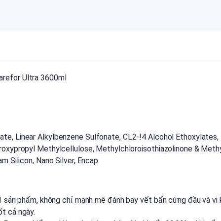
refor Ultra 3600ml
te, Linear Alkylbenzene Sulfonate, CL2-!4 Alcohol Ethoxylates,
roxypropyl Methylcellulose, Methylchloroisothiazolinone & Meth
m Silicon, Nano Silver, Encap
 1 sản phẩm, không chỉ mạnh mẽ đánh bay vết bẩn cứng đầu và vi 
t cả ngày.