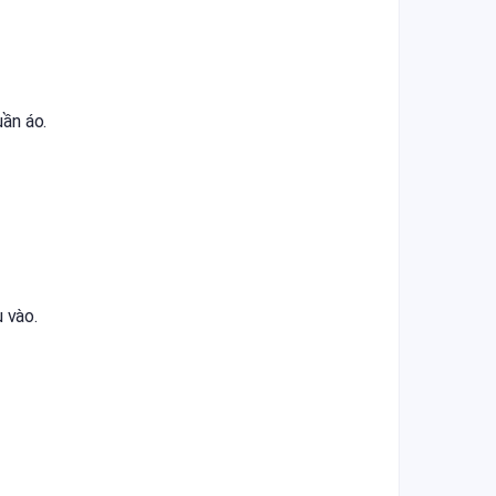
ần áo.
 vào.