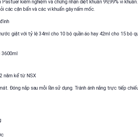
 Pastuer kiểm nghiệm và chứng nhận diệt khuẩn 99,99% vi khuẩn.
hỏi các cặn bẩn và các vi khuẩn gây nấm mốc.
 đình
ước giặt với tỷ lệ 34ml cho 10 bộ quần áo hay 42ml cho 15 bộ qu
ại 3600ml
 2 năm kể từ NSX
mát. Đóng nắp sau mỗi lần sử dụng. Tránh ánh nắng trực tiếp chiếu
g
ớc