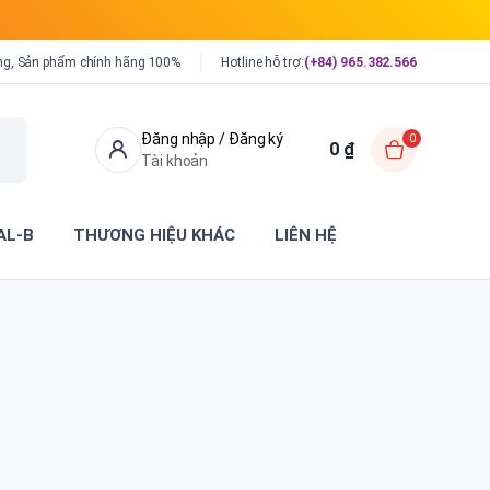
ng, Sản phẩm chính hãng 100%
Hotline hỗ trợ:
(+84) 965.382.566
Đăng nhập / Đăng ký
0
0
₫
Tài khoản
AL-B
THƯƠNG HIỆU KHÁC
LIÊN HỆ