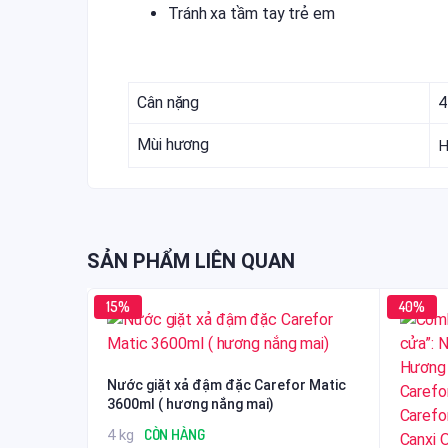
Tránh xa tầm tay trẻ em
Cân nặng
4
Mùi hương
H
SẢN PHẨM LIÊN QUAN
15%
40%
Nước giặt xả đậm đặc Carefor Matic
3600ml ( hương nắng mai)
CÒN HÀNG
4 kg