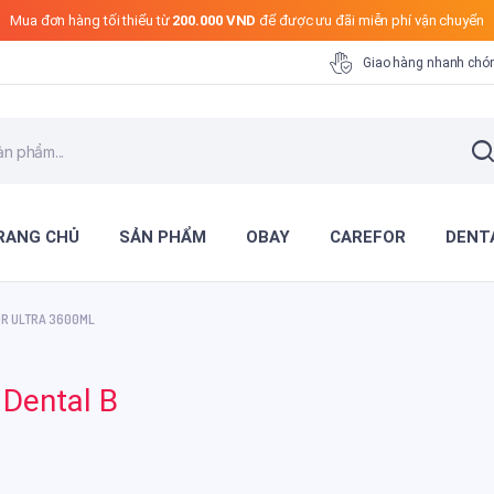
Mua đơn hàng tối thiểu từ
200.000 VND
để được ưu đãi miễn phí vận chuyển
Giao hàng nhanh chó
RANG CHỦ
SẢN PHẨM
OBAY
CAREFOR
DENT
OR ULTRA 3600ML
 Dental B